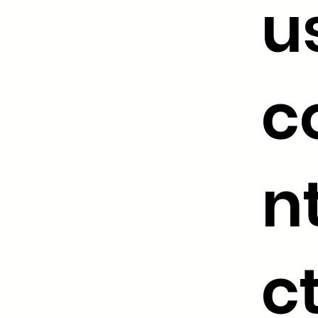
u
c
n
c
AktivAgo est enregistré auprès de la
DREETS BFC sous le numéro de