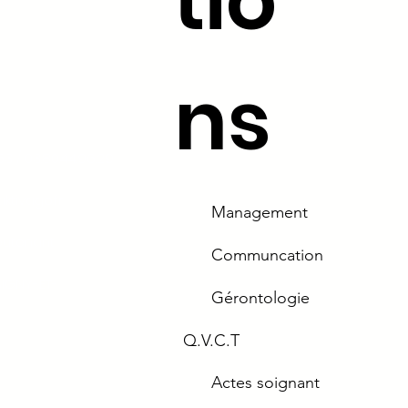
tio
ns
.53 /
03.80.44.96.29
tivago.fr
Management
ieutenant
Communcation
SIGNY-ET-
Gérontologie
Q.V.C.T
Actes soignant