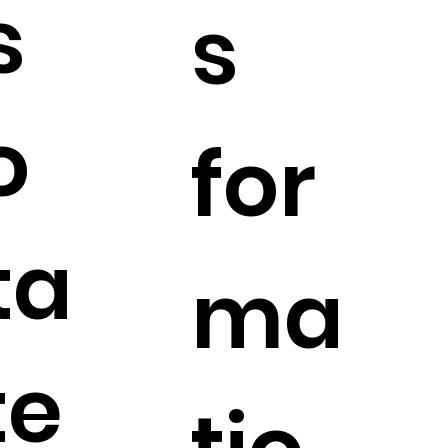
s
s
o
for
ta
ma
te