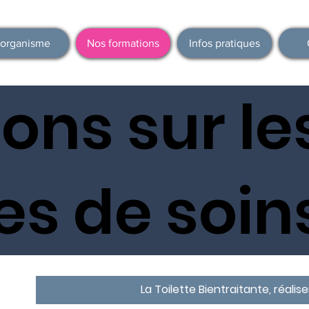
'organisme
Nos formations
Infos pratiques
ons sur le
es de soin
La Toilette Bientraitante, réali