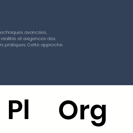
 techniques avancées,
éalités et exigences des
ers pratiques. Cette approche
Pl
Org