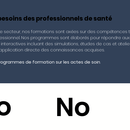
esoins des professionnels de santé
 le secteur, nos formations sont axées sur des compétences
ssionnel. Nos programmes sont élaborés pour répondre aux r
teractives incluant des simulations, études de cas et ateli
application directe des connaissances acquises.
rogrammes de formation sur les actes de soin
.
o
No