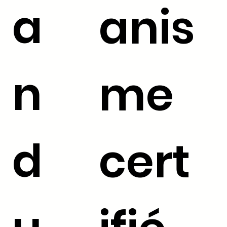
a
anis
n
me
d
cert