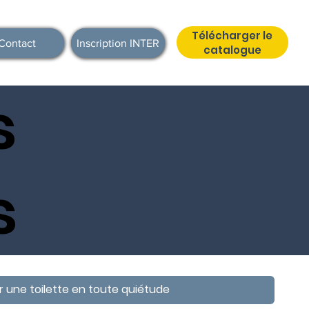
Télécharger le
Contact
Inscription INTER
catalogue
s
s
ser une toilette en toute quiétude