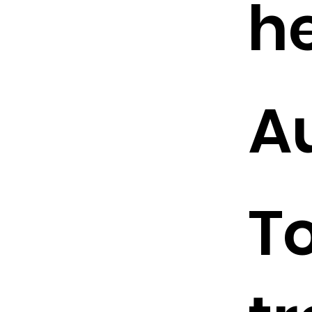
h
A
T