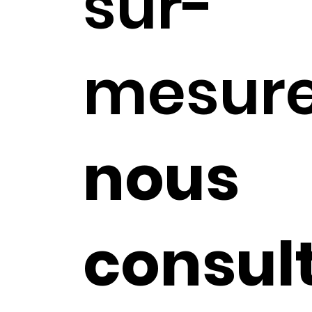
sur-
mesure
nous
consul