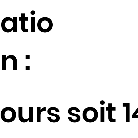
atio
n :
jours soit 1