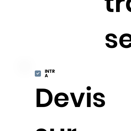
tr
se
INTR
A
Devis