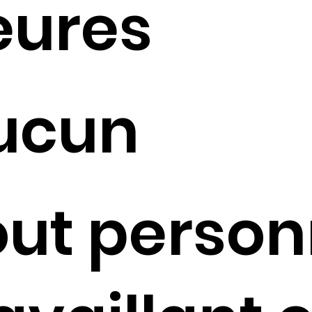
eures
ucun
out person