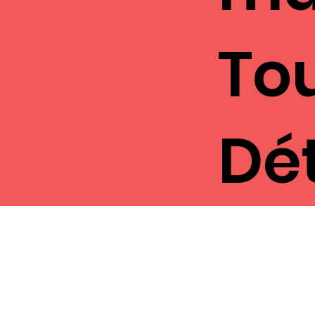
To
Dé