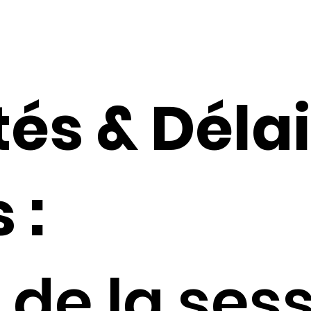
és & Délai
 :
 de la ses