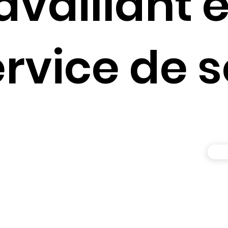
availlant 
rvice de s