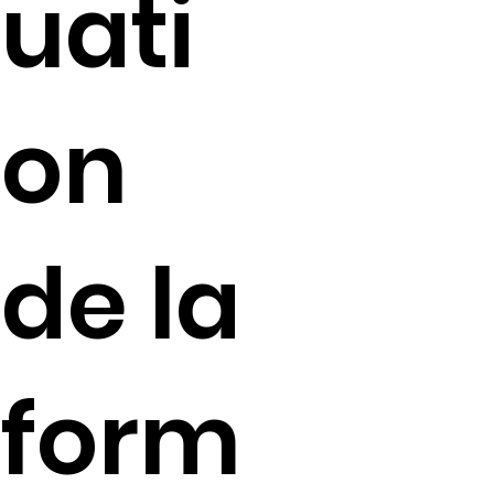
uati
on
de la
form