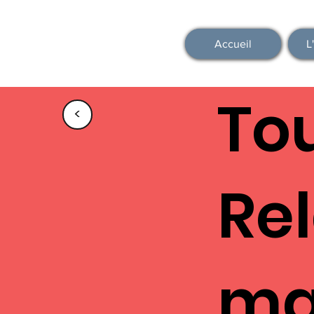
Accueil
L
To
<
Rel
ma