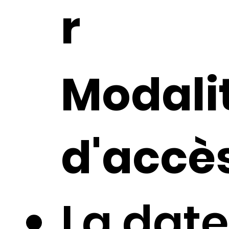
r
Modalit
d'accès
La date