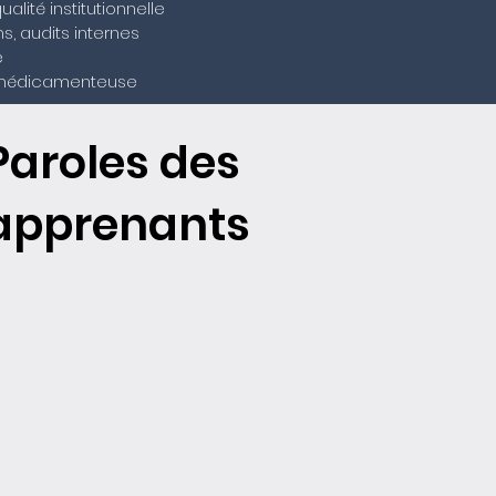
alité institutionnelle
ns, audits internes
e
on médicamenteuse
Paroles des
apprenants