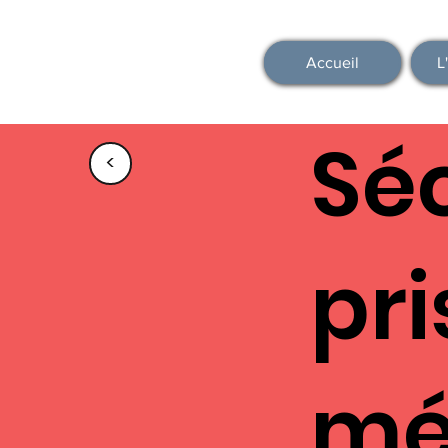
Accueil
L
Séc
<
pr
mé