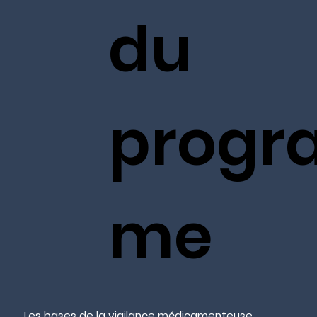
du
progr
me
Les bases de la vigilance médicamenteuse