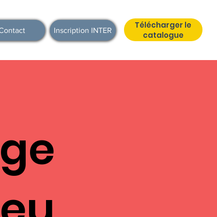
Télécharger le
Contact
Inscription INTER
catalogue
rge
eu