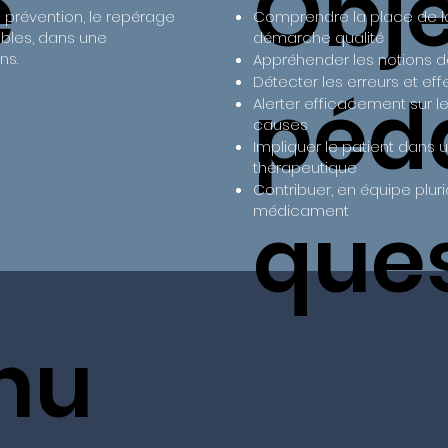
e
Obje
 prévention, le repérage
Comprendre la place de la
ables, dans une
démarche qualité
ns.
Appréhender les notions d
Détecter les erreurs et eff
péd
Alerter efficacement sur 
causes
Impliquer le patient dans
thérapeutique
Contribuer, en équipe plurid
médicament
que
nu