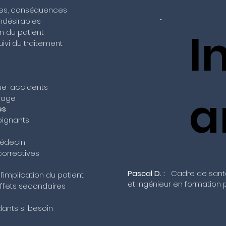
uses, conséquences
indésirables
I
on du patient
uivi du traitement
que-accidents
a
sage
es
oignants
médecin
correctives
Pascal D. :
Cadre de santé,
’implication du patient
et Ingénieur en formation 
effets secondaires
ants si besoin