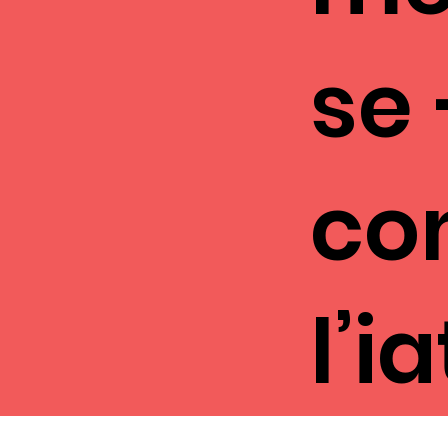
se 
co
l’i