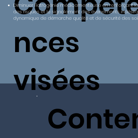
Compét
Diminuer l’iatrogénie médicamenteuse en renforçant la
des risques et le signalement des événements indésir
dynamique de démarche qualité et de sécurité des soi
nces
visées
Conte