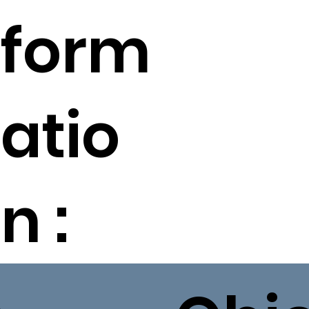
form
atio
n :