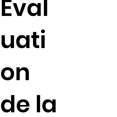
Éval
uati
on
de la