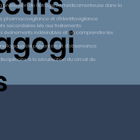
ctifs
 prévention de l’iatrogénie médicamenteuse dans la
e pharmacovigilance et d’identitovigilance
ets secondaires liés aux traitements
agogi
les événements indésirables et en comprendre les
 une logique de prévention et d’observance
isciplinaire, à la sécurisation du circuit du
s