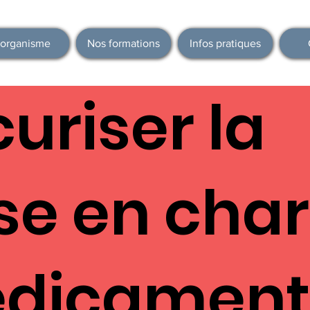
'organisme
Nos formations
Infos pratiques
uriser la
ise en cha
dicament