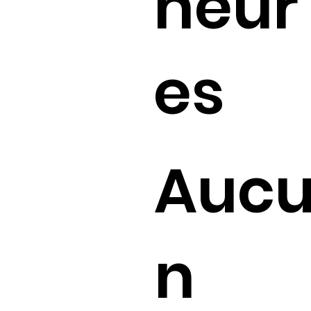
heur
es
Auc
n