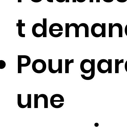
t deman
Pour gar
une