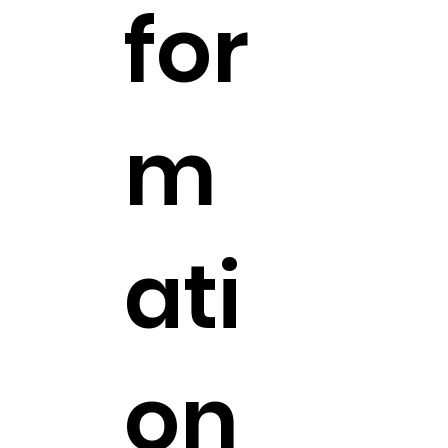
for
m
ati
on