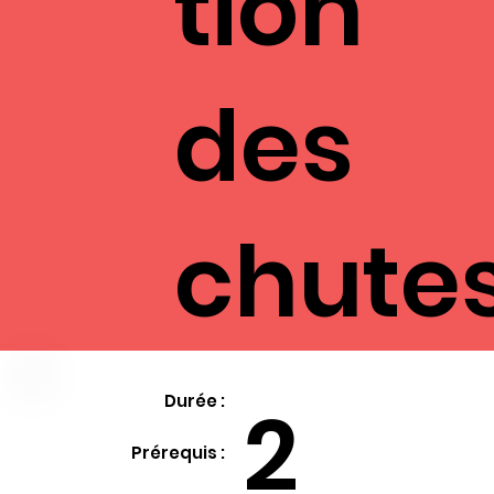
tion
des
chute
2
Durée :
Prérequis :