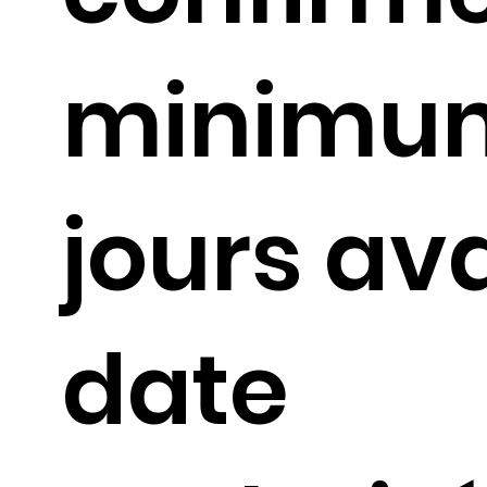
minimu
jours av
date