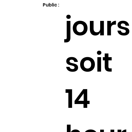
Public :
jours
soit
14