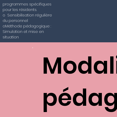
programmes spécifiques
pour les résidents.
o Sensibilisation régulière
du personnel
oMéthode pédagogique :
Simulation et mise en
situation
Modal
pédag