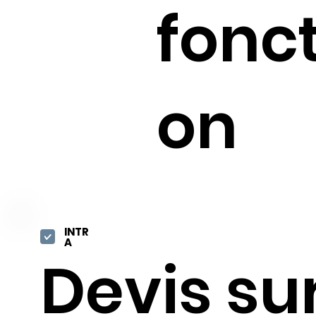
fonct
on
INTR
A
Devis su