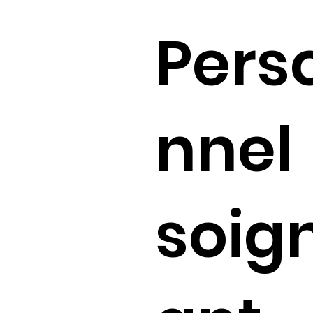
Pers
nnel
soig