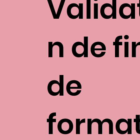
Valida
n de fi
de
format