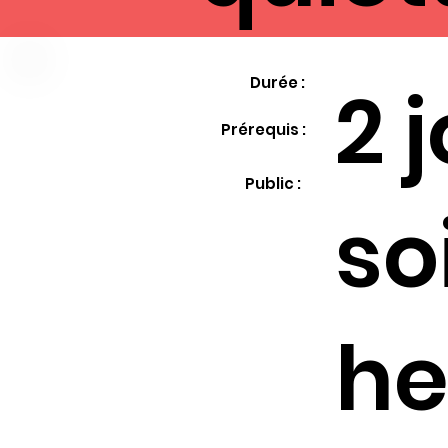
2 
Durée :
Prérequis :
Public :
so
he