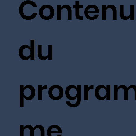
Contenu
du
progra
me