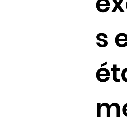
ex
s 
ét
me