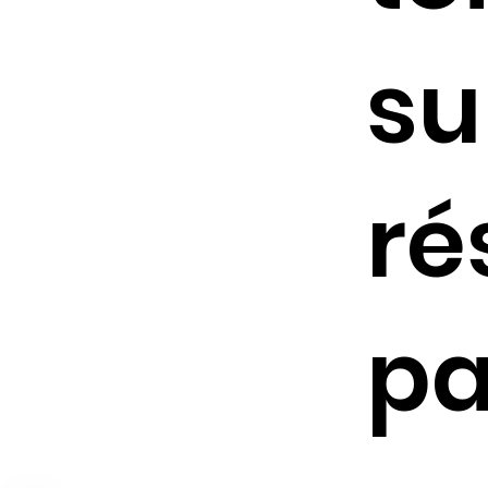
su
ré
pa