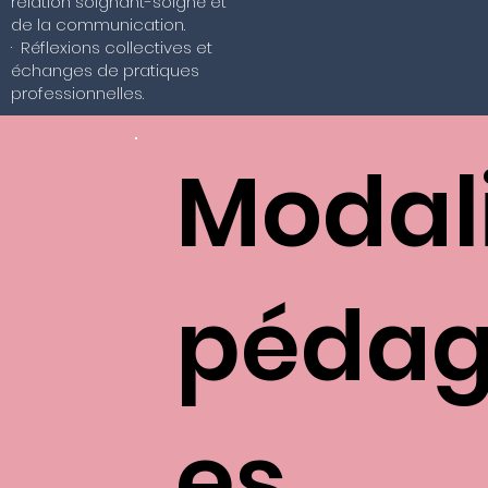
relation soignant-soigné et
de la communication.
· Réflexions collectives et
échanges de pratiques
professionnelles.
Modal
pédag
es