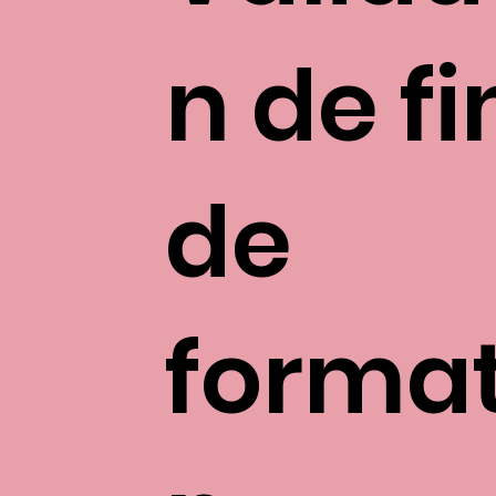
n de fi
de
format