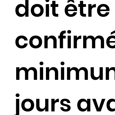
doit être
confirm
minimu
jours av