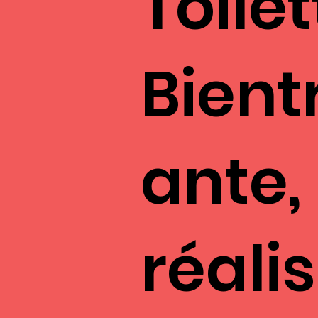
Toilet
Bient
ante,
réali