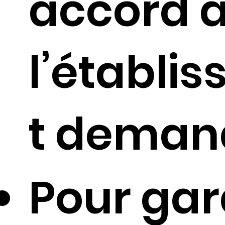
accord 
l’établi
t deman
Pour gar