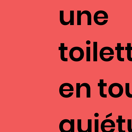
une
toilet
en to
quié