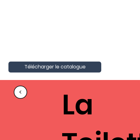
AktivAgo a obtenu la Certification
Nationale Unique
Certification Qualité pour les actions
de formation
Télécharger le catalogue
La
<