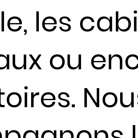
e, les cab
ux ou enc
toires. Nou
pagnons l