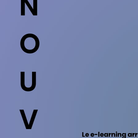
N
O
U
V
Le e-learning ar