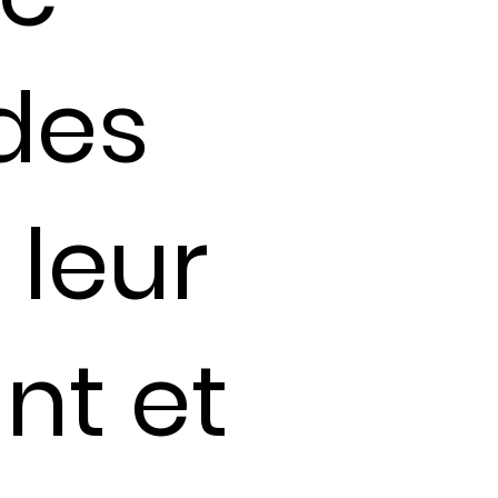
des
leur
nt et