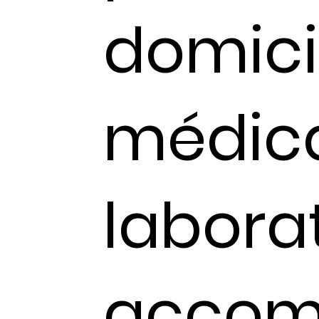
domicil
médica
labora
accom