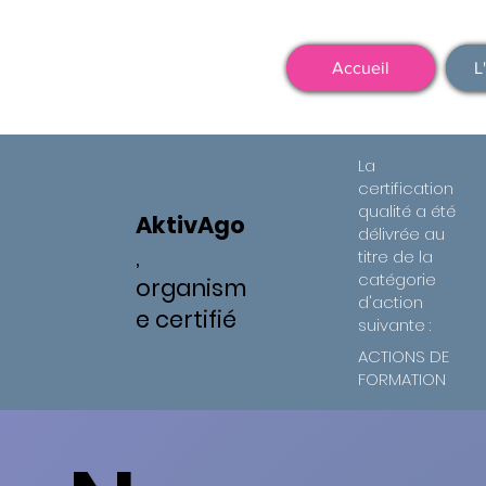
Accueil
L
La
certification
qualité a été
AktivAgo
délivrée au
,
titre de la
catégorie
organism
d'action
e certifié
suivante :
ACTIONS DE
FORMATION