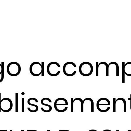
Ago accom
ablissemen