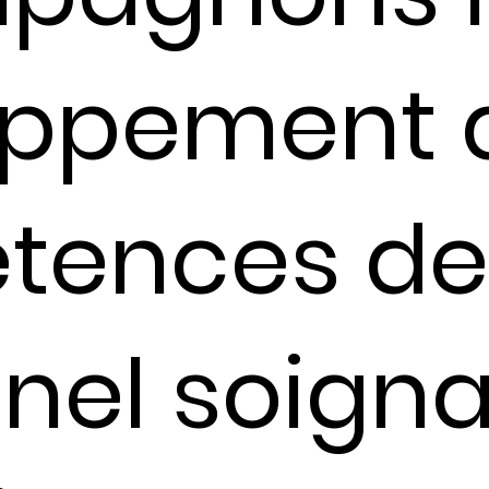
oppement 
ences de 
nel soigna