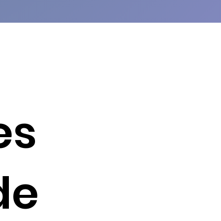
es
de