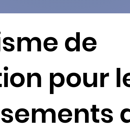
isme de
ion pour l
ssements 