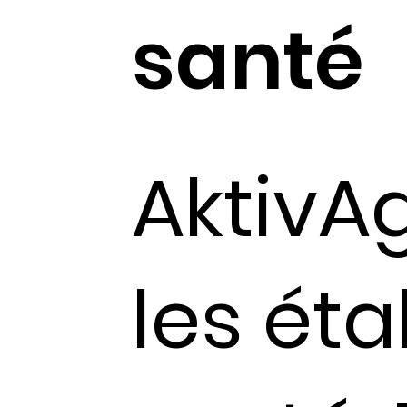
santé
Aktiv
les ét