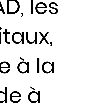
D, les
itaux,
e à la
de à