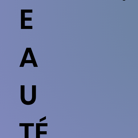
E
A
U
TÉ