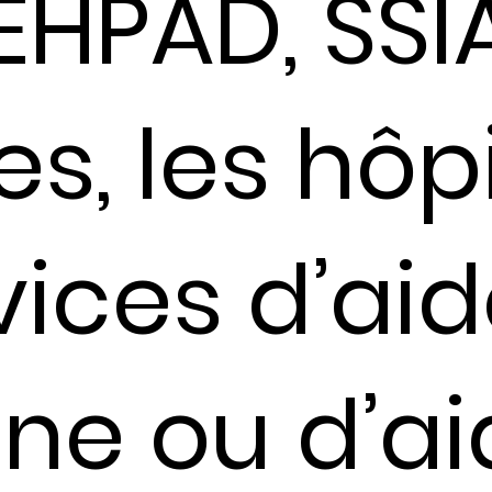
EHPAD, SSIA
es, les hôp
vices d’aid
ne ou d’ai