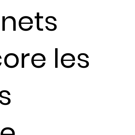
inets
ore les
s
e