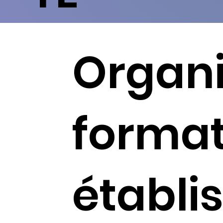
Organ
format
établi