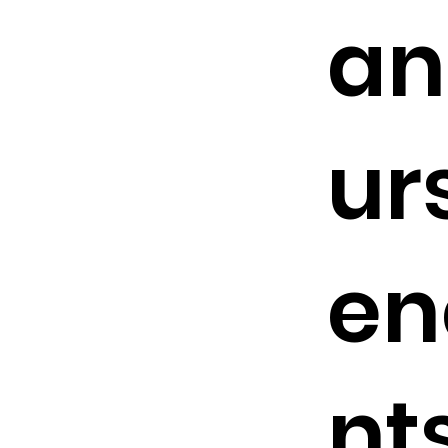
an
ur
en
nt