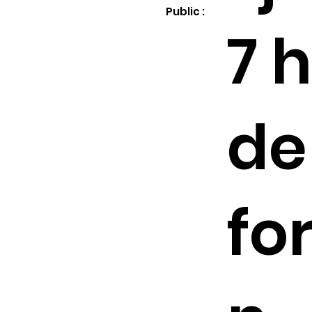
Public :
7 
de
fo