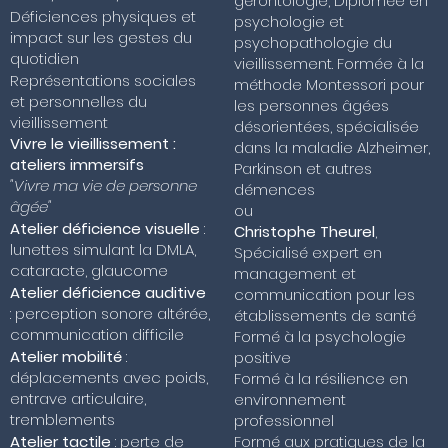
gérontologie, Diplômée en
Déficiences physiques et
psychologie et
impact sur les gestes du
psychopathologie du
quotidien
vieillissement. Formée à la
Représentations sociales
méthode Montessori pour
et personnelles du
les personnes âgées
vieillissement
désorientées, spécialisée
Vivre le vieillissement :
dans la maladie Alzheimer,
ateliers immersifs
Parkinson et autres
"Vivre ma vie de personne
démences
âgée"
ou
Atelier déficience visuelle
:
Christophe Theurel
,
lunettes simulant la DMLA,
Spécialisé expert en
cataracte, glaucome
management et
Atelier déficience auditive
communication pour les
: perception sonore altérée,
établissements de santé
communication difficile
Formé à la psychologie
Atelier mobilité
:
positive
déplacements avec poids,
Formé à la résilience en
entrave articulaire,
environnement
tremblements
professionnel
Formé aux pratiques de la
Atelier tactile
: perte de