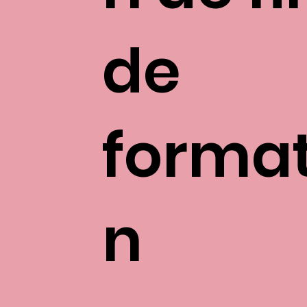
de
format
n