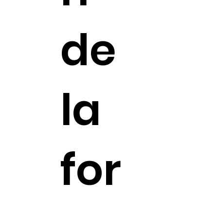
de
la
for