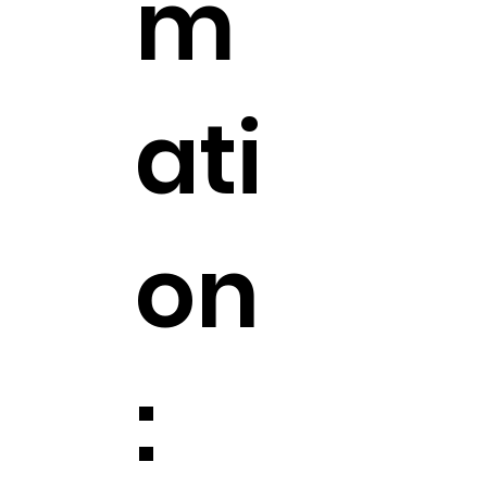
m
ati
on
: