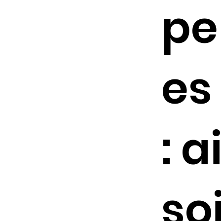
pe
es
: 
so