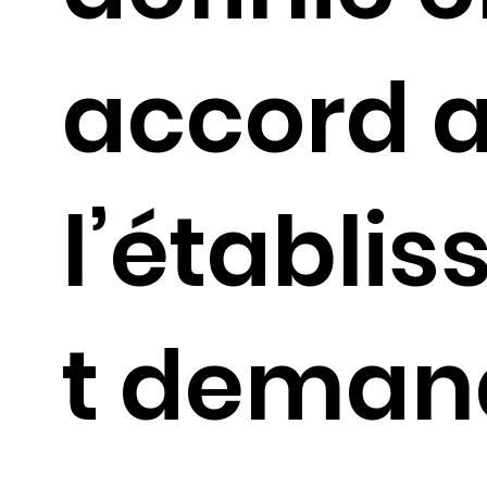
accord 
l’établi
t deman