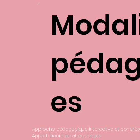
Modal
pédag
es
Approche pédagogique interactive et concrè
Apport théorique et échanges