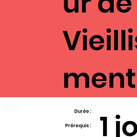
ur de
Vieill
ment
1 j
Durée :
Prérequis :