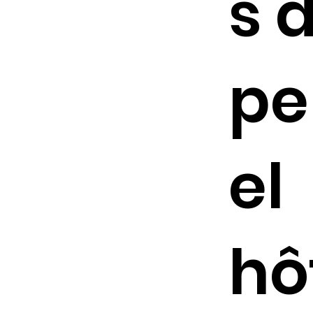
s d
pe
el
hô