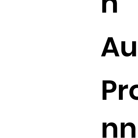
n
Au
Pr
nn