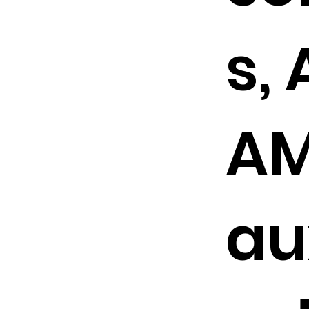
s,
AM
au