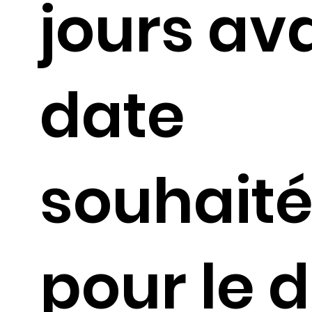
jours av
date
souhait
pour le 