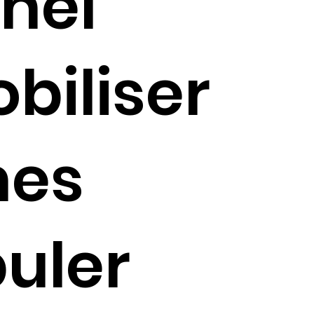
nnel
biliser
nes
uler