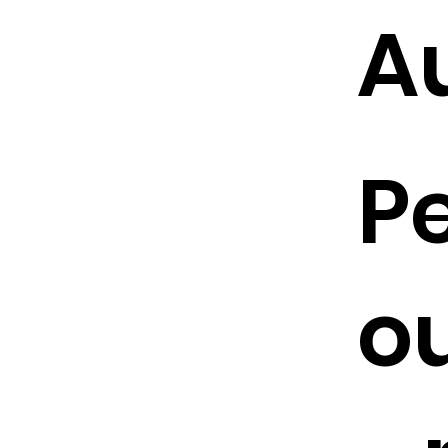
A
P
ou