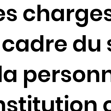
es charge
 cadre du 
 la person
nstitution 