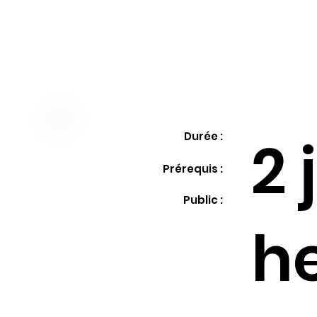
Durée :
2 
Prérequis :
Public :
h