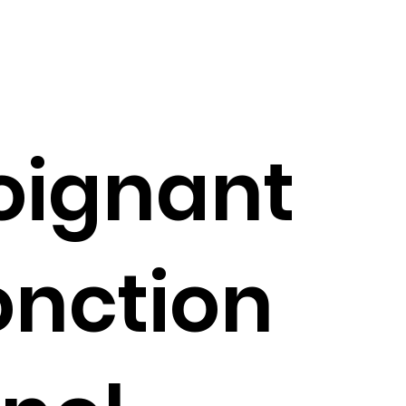
oignant
onction