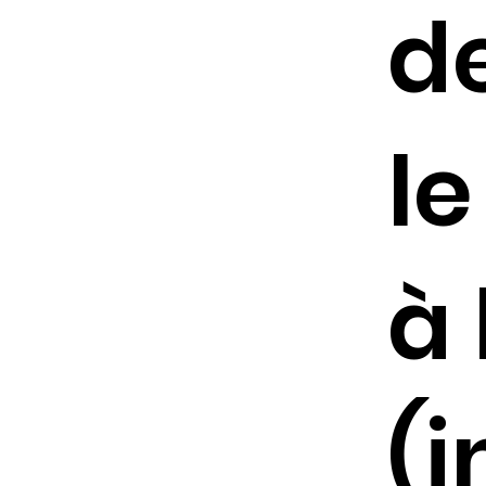
d
le
à
(i