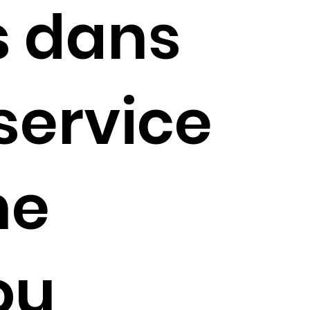
s dans
service
ne
ou