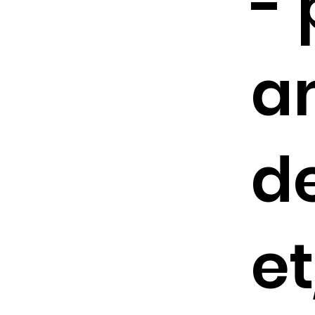
- 
a
d
e