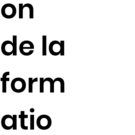
on
de la
form
atio