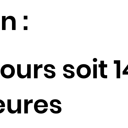
n :
jours soit 1
eures