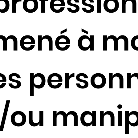
professio
mené à mo
es person
t/ou manip