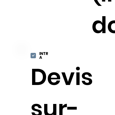
do
INTR
A
Devis
sur-