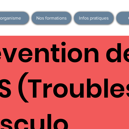
'organisme
Nos formations
Infos pratiques
évention d
S (Trouble
sculo