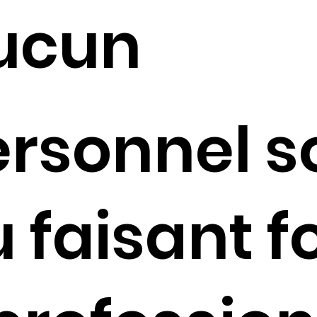
ucun
ersonnel s
 faisant f