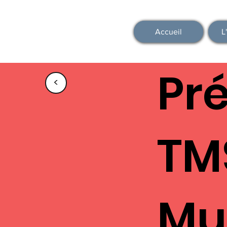
Accueil
L
Pr
<
TM
Mu