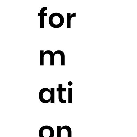
for
m
ati
on