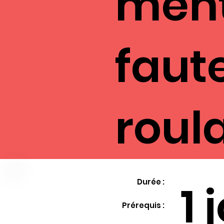
ment
faute
roul
1 
Durée :
Prérequis :