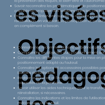
la prévention des risques, le bien-être et l’autonomie
es visée
Savoir reconnaitre les problématiques de positionne
capable de proposer des solutions dans les cas les 
Être capable d’intervenir auprès du résident pour le tran
réinstallation, en valorisant sa participation et en uti
en complément si besoin.
Objectif
Connaitre les recommandations de bonnes pratiqu
Comprendre les objectifs d’un positionnement adap
Connaitre les différentes étapes pour la mise en p
positionnement adapté au fauteuil.
pédago
Connaitre les options et accessoires possibles po
besoins de l’utilisateur.
Réaliser le transfert et l’installation sur le fauteuil 
capacités de la personne.
Savoir utiliser les aides techniques pour le transfert, 
réinstallation, si nécessaires.
ues
Connaitre les indications et les limites de l’utilisat
mécaniques au fauteuil.