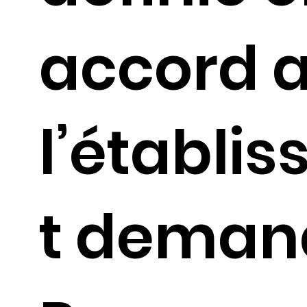
accord 
l’établi
t deman