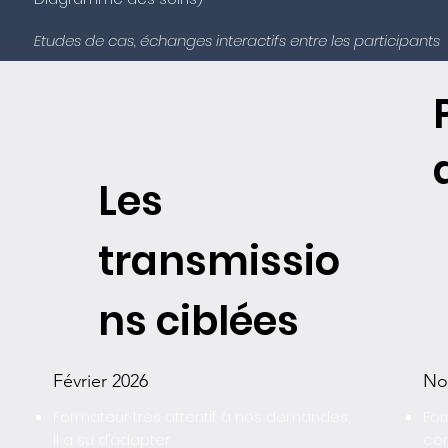
Etudes de cas, échanges interactifs entre les participants
Les
transmissio
ns ciblées
Février 2026
No
Formateur très attentif à nos demandes,
For
il a su d’adapter
co