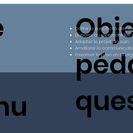
e
Obje
Définir la spécificité des 
Elaborer ou reprendre les
Adapter le projet de soin
Améliorer la communicatio
péd
Favoriser la prise en char
que
nu