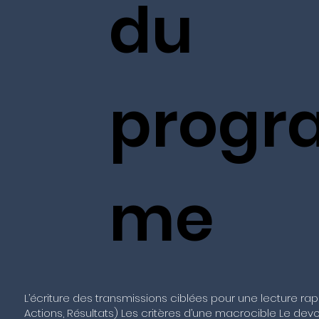
du
progr
me
L’écriture des transmissions ciblées pour une lecture ra
Actions, Résultats) Les critères d’une macrocible Le devo