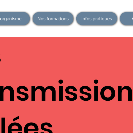
'organisme
Nos formations
Infos pratiques
s
ansmissio
lées