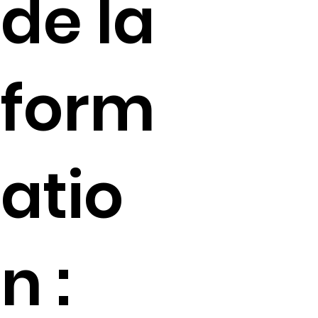
de la
form
atio
n :