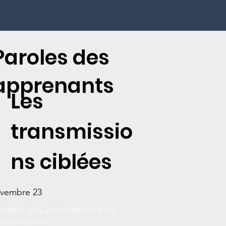
Paroles des
apprenants
Les
transmissio
ns ciblées
vembre 23
mation qui permet d’enrichir ses
nnaissances