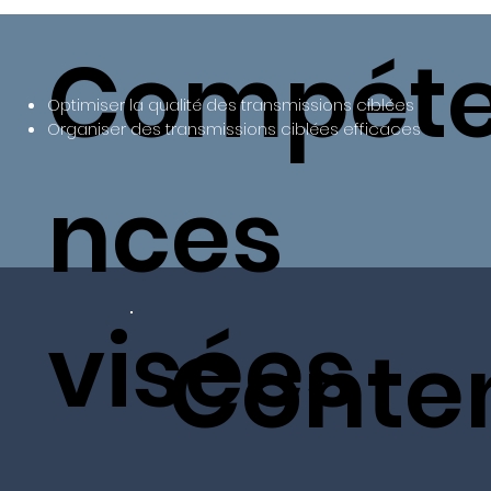
Compét
Optimiser la qualité des transmissions ciblées
Organiser des transmissions ciblées efficaces
nces
visées
Conte