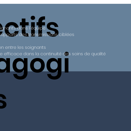
ctifs
soignants dans l'équipe
 supports des transmissions ciblées
n entre les soignants
agogi
ge efficace dans la continuité des soins de qualité
s