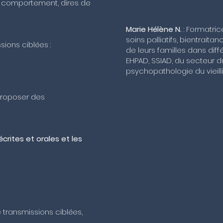
de comportement, dires de
Marie Hélène N.
: Formatric
soins palliatifs, bientrai
sions ciblées :
de leurs familles dans dif
EHPAD, SSIAD, du secteur 
psychopathologie du vieil
proposer des
rites et orales et les
e transmissions ciblées,