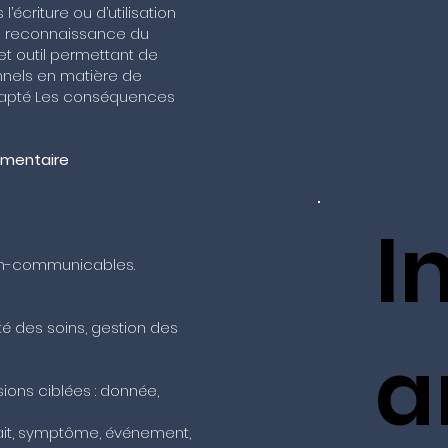
’écriture ou d’utilisation
 de reconnaissance du
 et outil permettant de
nnels en matière de
adapté Les conséquences
lementaire
I
non-communicables.
ité des soins, gestion des
a
ions ciblées : donnée,
fait, symptôme, événement,