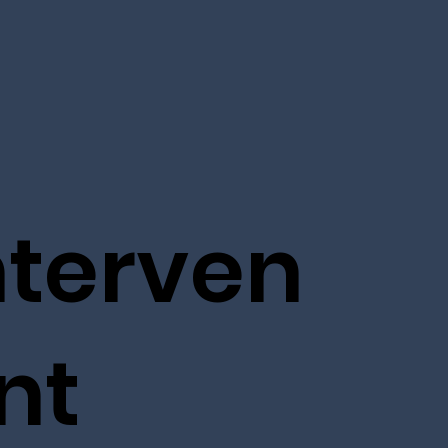
nterven
nt