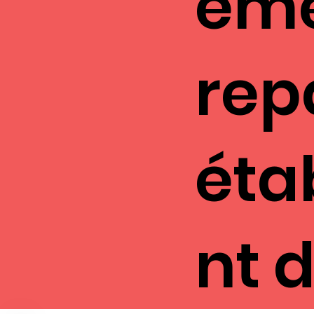
eme
rep
éta
nt 