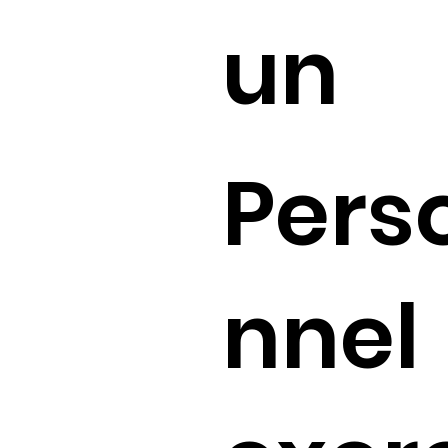
un
Pers
nnel