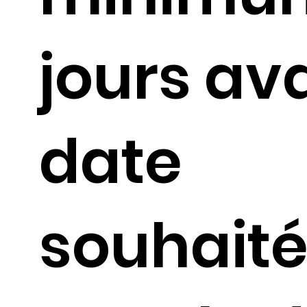
jours av
date
souhait