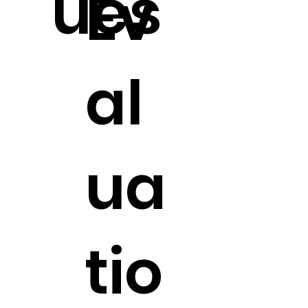
ues
Év
al
ua
tio