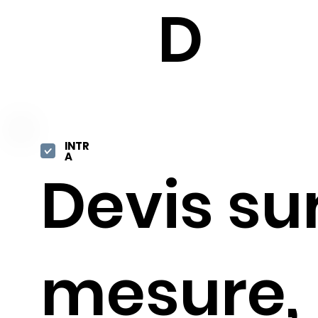
D
INTR
A
Devis su
mesure,