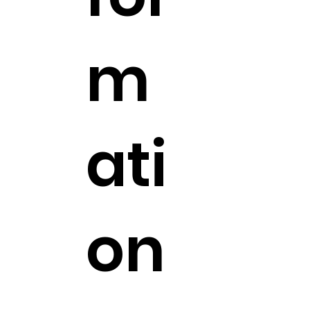
m
ati
on