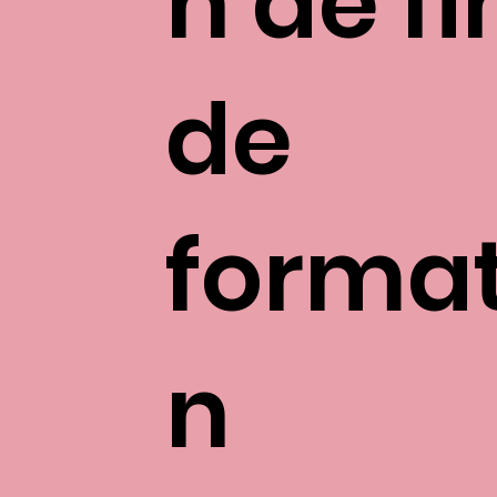
n de fi
de
format
n