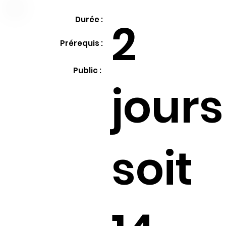
2
Durée :
Prérequis :
Public :
jours
soit