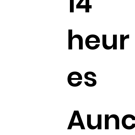
14
heur
es
Aun