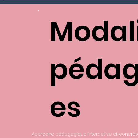
Modal
pédag
es
Approche pédagogique interactive et concrè