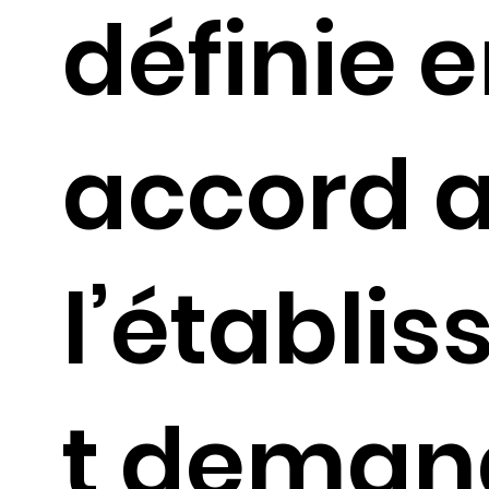
définie 
accord 
l’établi
t deman