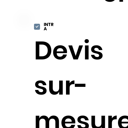
INTR
A
Devis
sur-
mesure