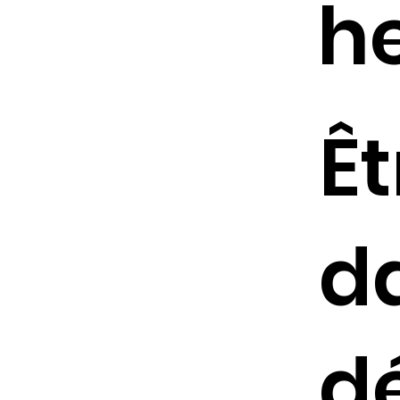
h
Êt
d
d