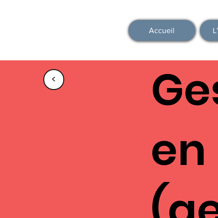
Accueil
L
Ges
<
en
(ge