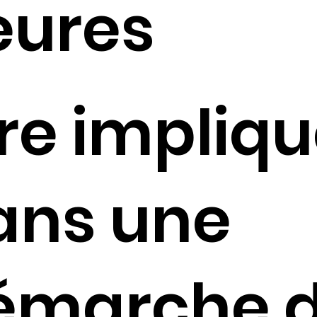
eures
re impliq
ans une
émarche 