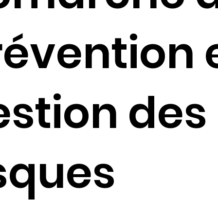
révention 
estion des
isques