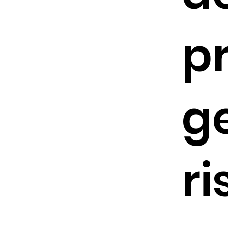
p
g
r