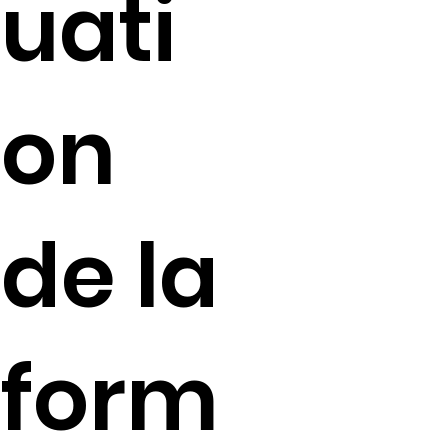
uati
on
de la
form