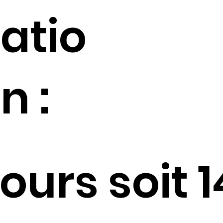
atio
n :
jours soit 1