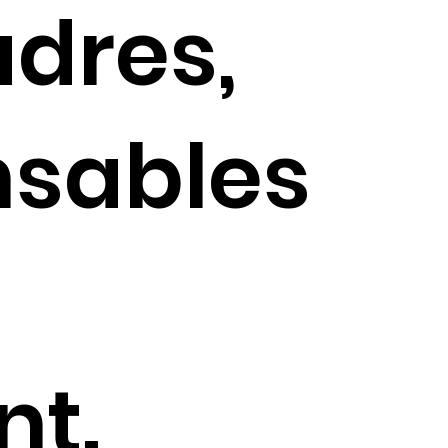
adres,
nsables
t.