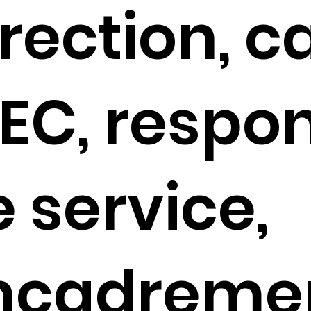
rection, c
DEC, respo
 service,
ncadremen