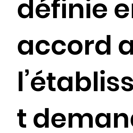
définie 
accord 
l’établi
t deman