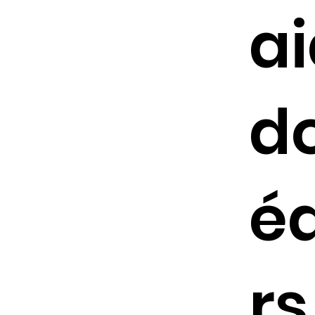
ai
do
é
rs