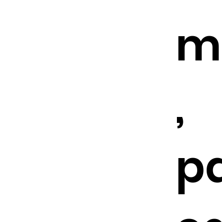
m
,
p