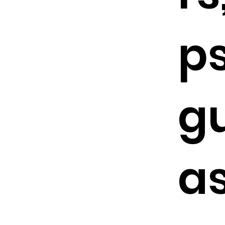
p
g
as