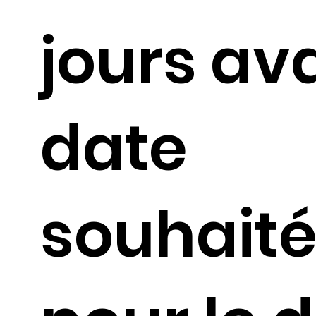
jours av
date
souhait