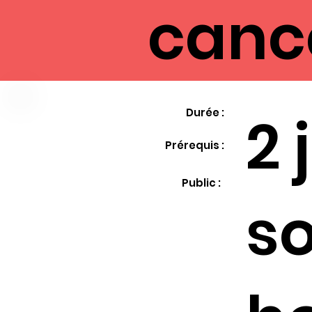
canc
2 
Durée :
Prérequis :
Public :
so