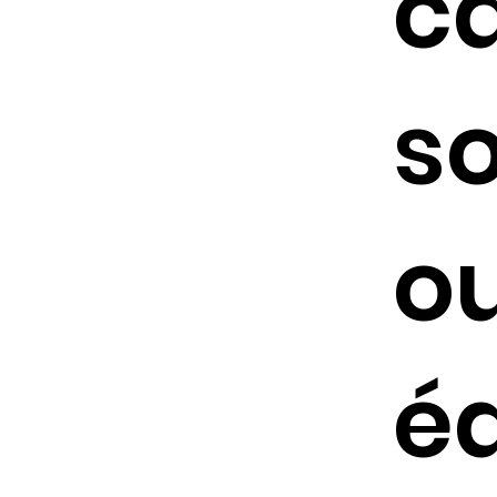
c
s
o
é