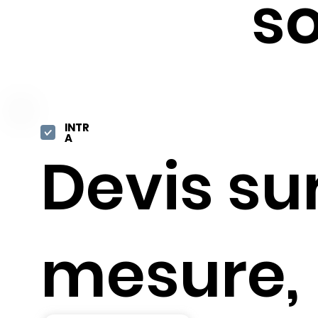
s
INTR
A
Devis su
mesure,