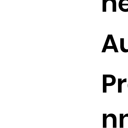
h
A
Pr
n