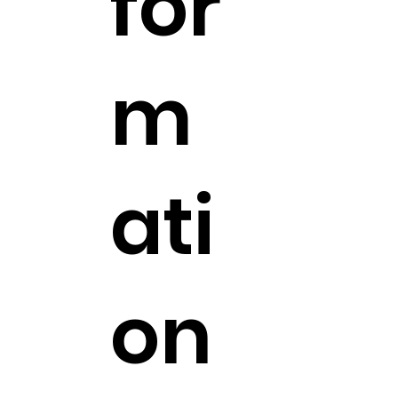
for
m
ati
on