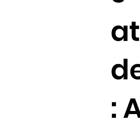
at
d
: 