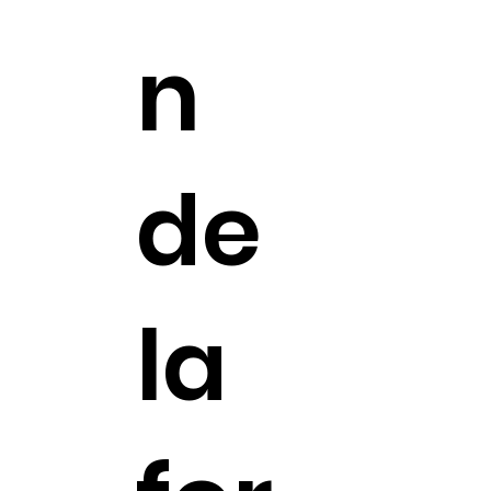
n
de
la