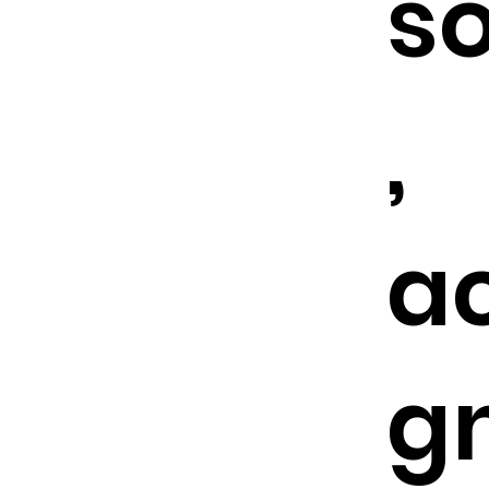
s
,
a
g