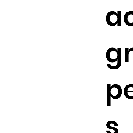
a
g
p
s