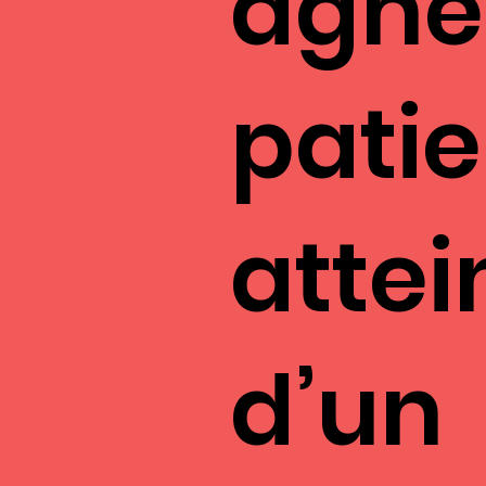
agne
patie
attei
d’un