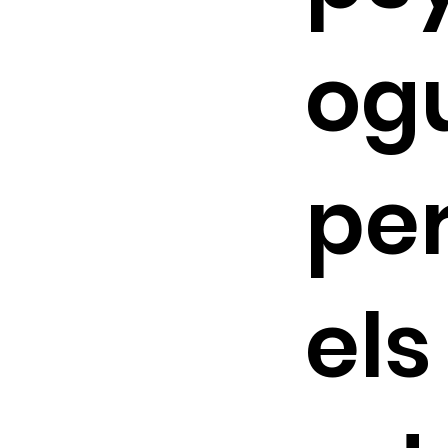
og
pe
els