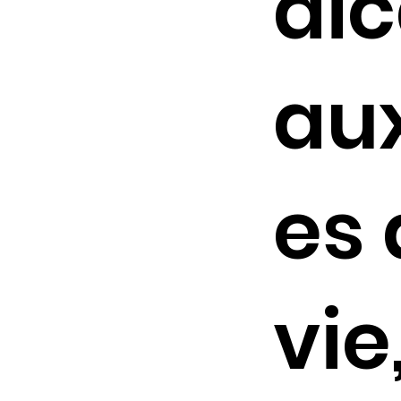
dic
aux
es 
vie