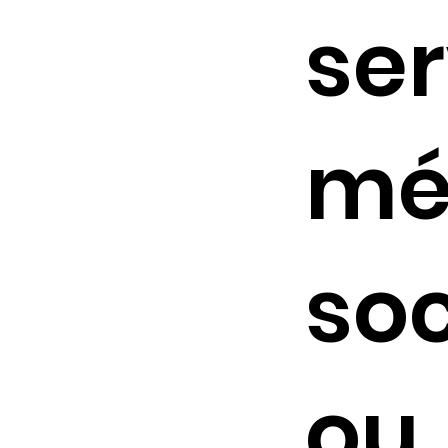
ser
mé
soc
ou