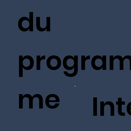
du
progra
me
In