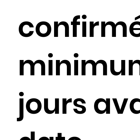
confirm
minimu
jours av