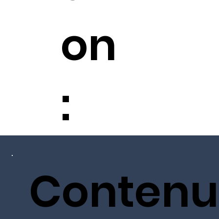
on
:
Contenu