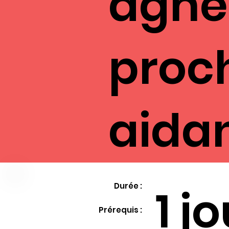
agner
proc
aida
1 j
Durée :
Prérequis :