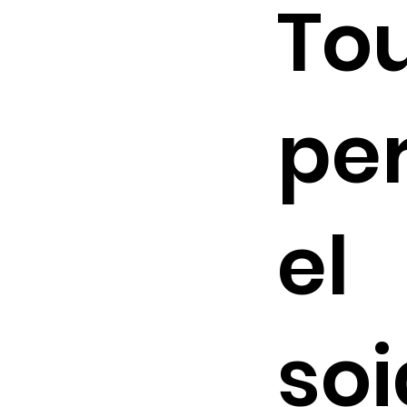
To
pe
el
so