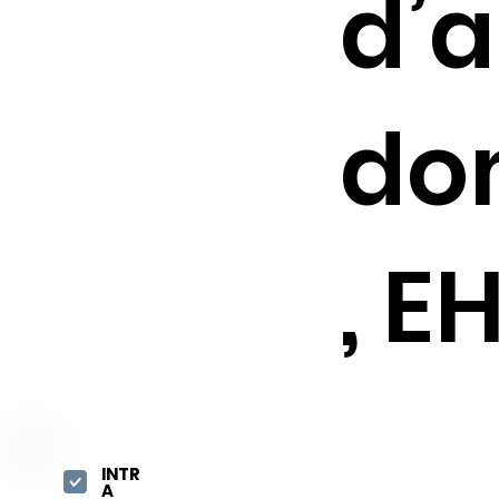
d’a
do
, 
INTR
A