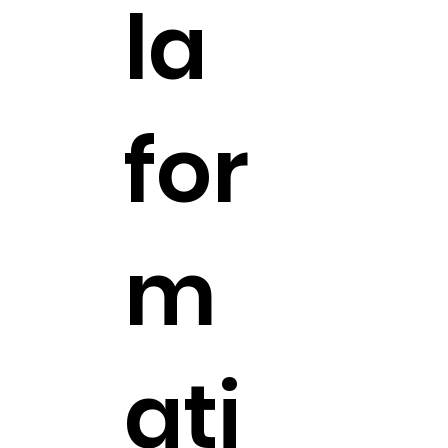
la
for
m
ati