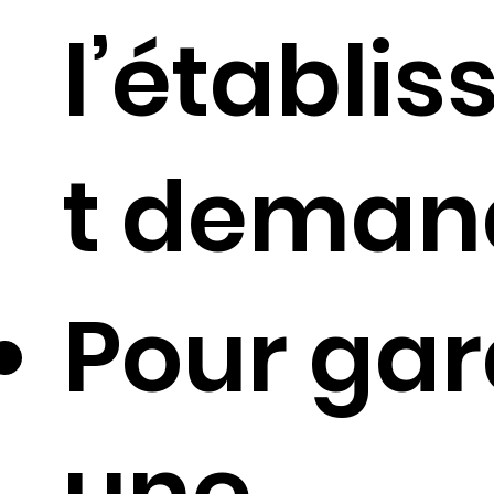
l’établi
t deman
Pour gar
une