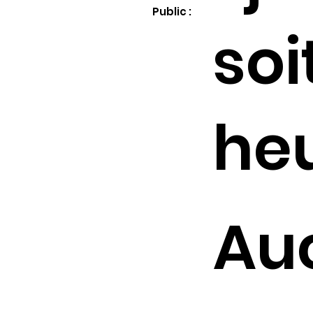
Public :
soi
he
Au