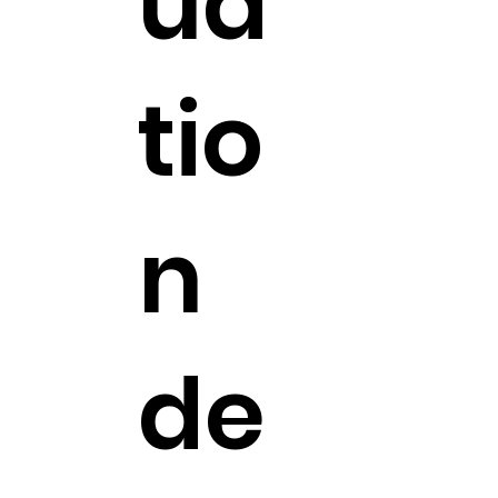
ua
tio
n
de