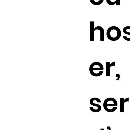
hos
er,
ser