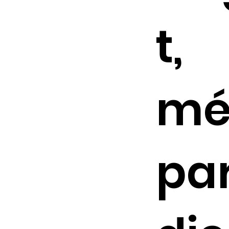
t,
mé
pa