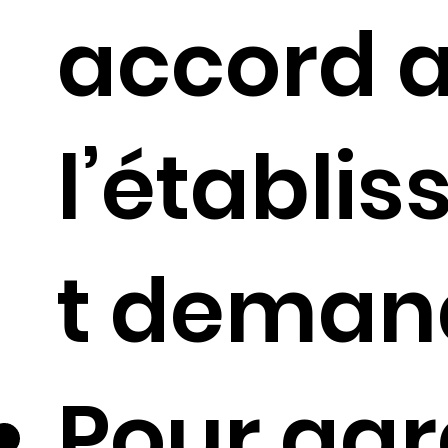
accord 
l’établi
t deman
Pour gar