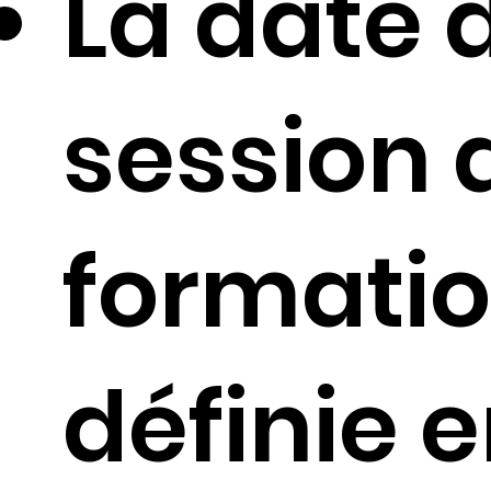
La date 
session 
formatio
définie 