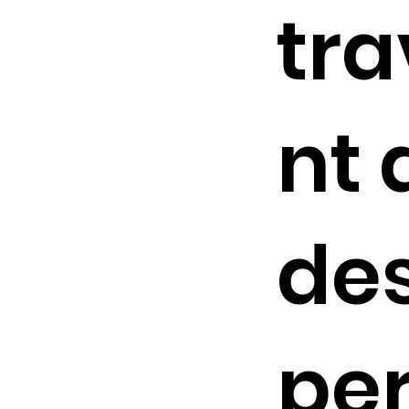
tra
nt 
de
pe