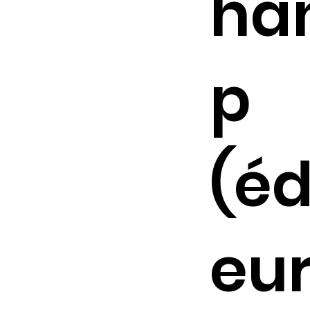
ha
p
(é
eur