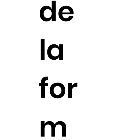
de
la
for
m