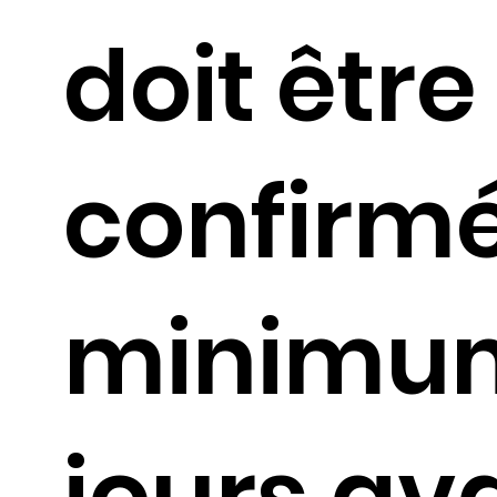
doit être
confirm
minimu
jours av