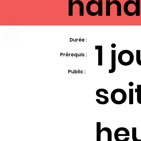
hand
1 j
Durée :
Prérequis :
Public :
soi
he