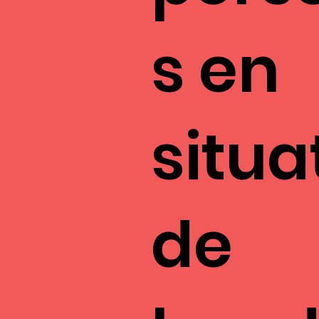
s en
situa
de