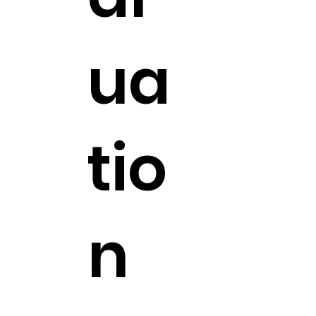
ua
tio
n