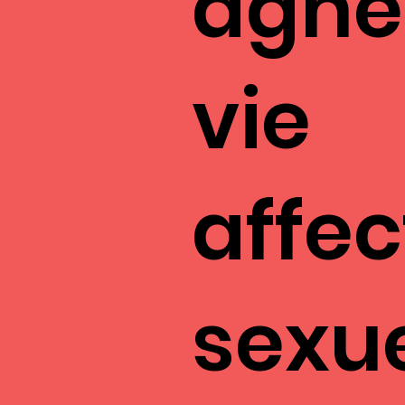
agner
vie
affec
sexue