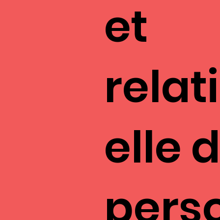
et
relat
elle 
pers