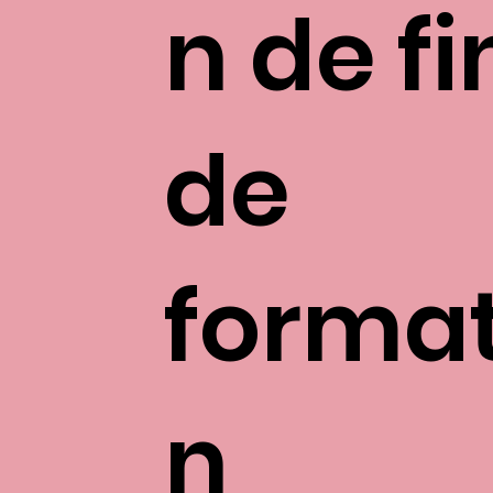
n de fi
de
format
n