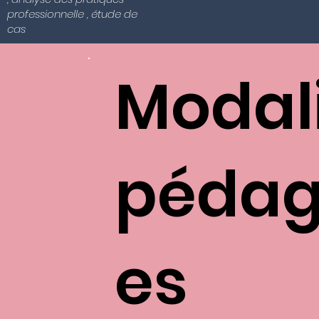
professionnelle , étude de
cas
Modal
pédag
es