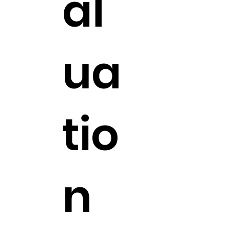
al
ua
tio
n