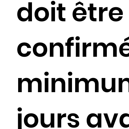
doit être
confirm
minimu
jours av