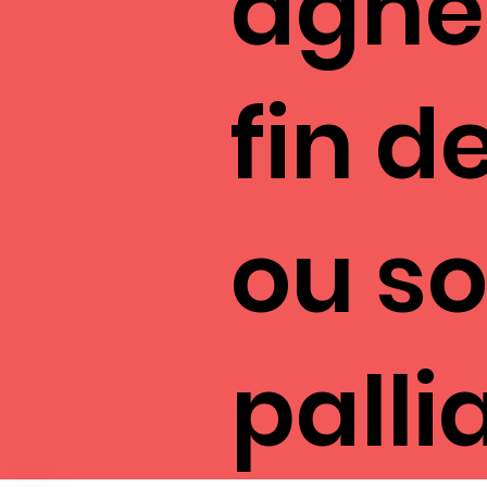
agner
fin d
ou so
pallia