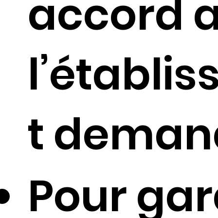
accord 
l’établi
t deman
Pour gar