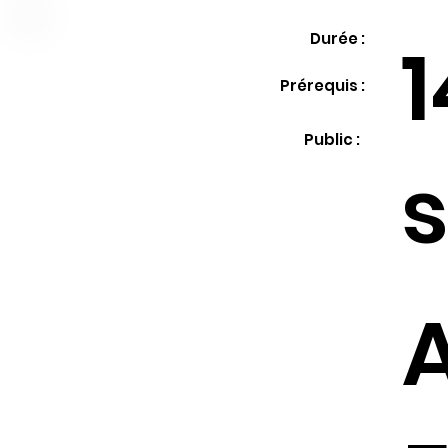
1
Durée :
Prérequis :
Public :
s