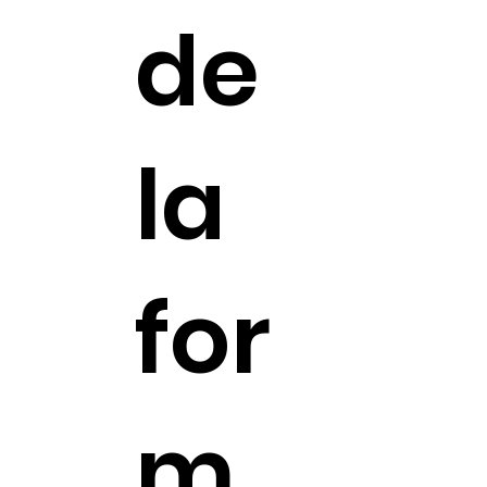
de
la
for
m