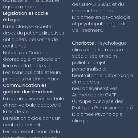
domicile, en institution, en
des EHPAD, SSIAD, et du
équipe mobile
secteur handicap.
Législation et cadre
Diplomée en psychologie
éthique
et psychopathologie du
La loi Claeys-Leonetti :
vieillissement.
droits du patient, directives
anticipées, personne de
Charlotte :
Psychologue
confiance
clinicienne, Formatrice
Notions du Code de
spécialisée en soins
déontologie médicale en
palliatifs, projet
lien avec la fin de vie
personnalisé et
Les soins palliatifs et leurs
bientraitance, gérontologie
principes fondamentaux
et maladies
Communication et
neurodégénératives.
gestion des émotions
Animatrice de GAPP
La communication verbale
(Groupe d’Analyse des
et non verbale adaptée à
Pratiques Professionnelles).
la fin de vie
Diplômée Psychologie
La relation d’aide dans un
clinique.
contexte palliatif
Les représentations de la
mort chez les soignants