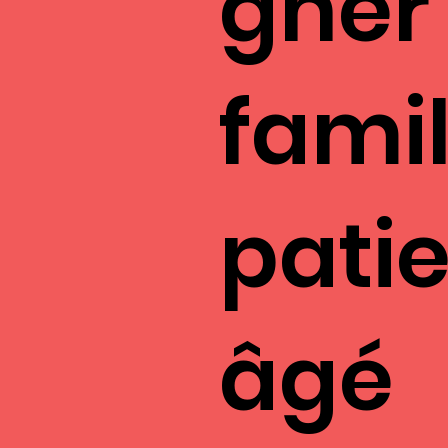
gner 
famil
pati
âgé