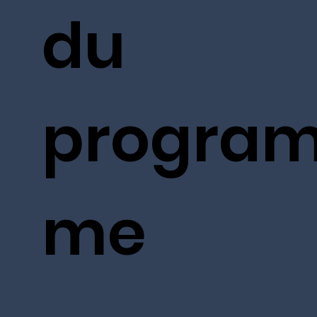
du
progra
me