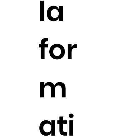
la
for
m
ati