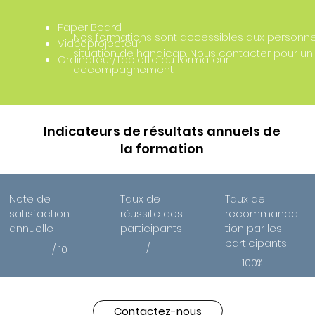
Paper Board
Nos formations sont accessibles aux personn
Vidéoprojecteur
situation de handicap. Nous contacter pour un
Ordinateur/Tablette du formateur
accompagnement.
Indicateurs de résultats annuels de
la formation
Note de
Taux de
Taux de
satisfaction
recommanda
réussite des
annuelle
tion par les
participants
participants :
/
/ 10
100%
Contactez-nous