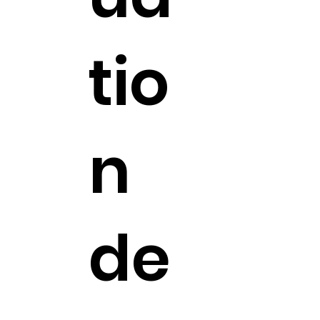
tio
n
de