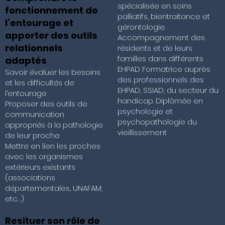
spécialisée en soins
fonctionnement de
palliatifs, bientraitance et
l’entourage et
gérontologie.
apporter des outils
Accompagnement des
relationnels
résidents et de leurs
familles dans différents
adaptés
EHPAD Formatrice auprès
Savoir évaluer les besoins
des professionnels des
et les difficultés de
EHPAD, SSIAD, du secteur du
l’entourage
handicap. Diplômée en
Proposer des outils de
psychologie et
communication
psychopathologie du
appropriés à la pathologie
vieillissement
de leur proche
Mettre en lien les proches
avec les organismes
extérieurs existants
(associations
départementales, UNAFAM,
etc…)
Resituer son rôle de