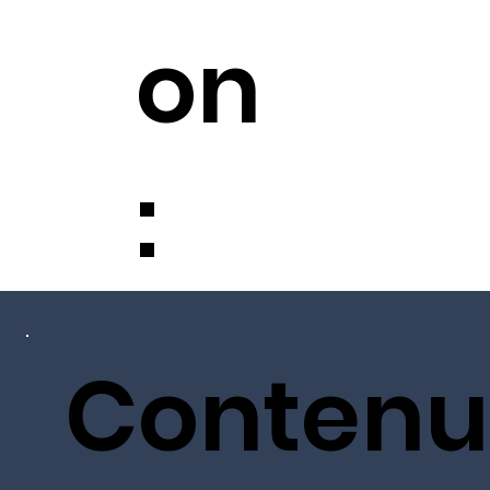
on
:
Contenu