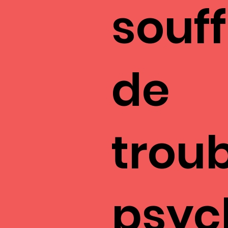
souf
de
trou
psych