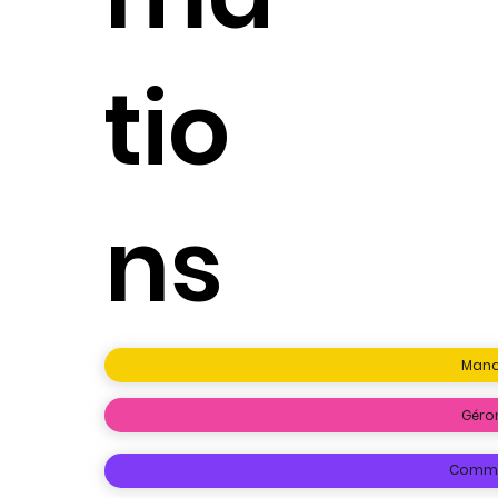
tio
ns
Man
Géro
Commu