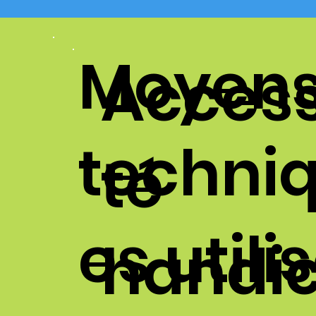
Moyen
Accessi
techni
té
es utili
handi