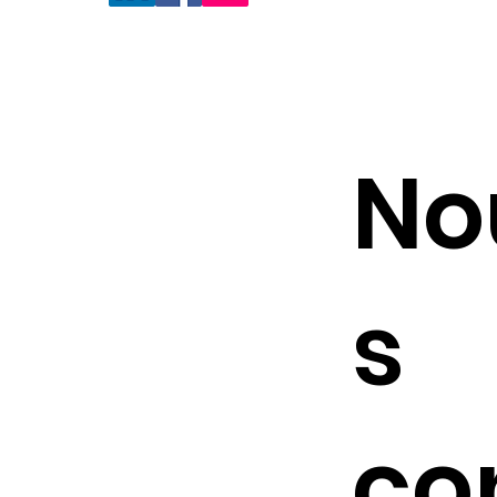
AktivAgo est enregistré auprès de la DREETS BFC 
04288 21
No
s
co