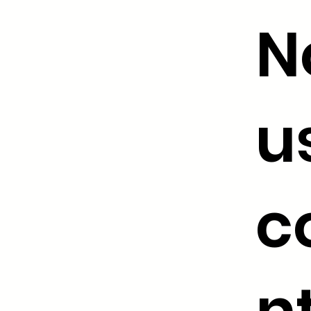
N
u
c