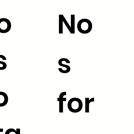
o
No
s
s
o
for