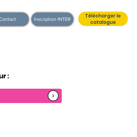
Télécharger le
Contact
Inscription INTER
catalogue
r :
<