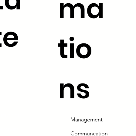
ta
ma
te
tio
ns
.53 /
03.80.44.96.29
tivago.fr
Management
ieutenant
Communcation