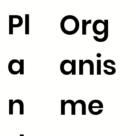
Pl
Org
a
anis
n
me