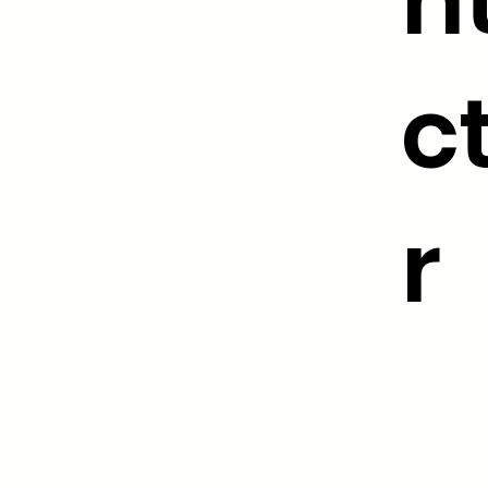
n
c
AktivAgo est enregistré auprès de la
DREETS BFC sous le numéro de
déclaration d’activité : 27 21 04288 21
r
06.33.78.74
contact@ak
5 rue du L