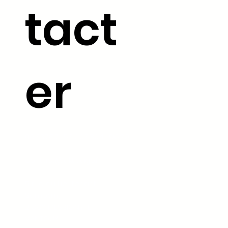
tact
er
06.33.78.74.53 /
03.80.44.96.29
contact@aktivago.fr
5 rue du Lieutenant
Sambain,
21380 MESSIGNY-ET-
VANTOUX