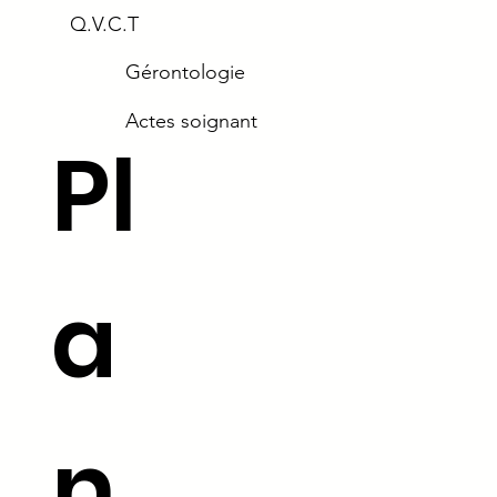
Q.V.C.T
Gérontologie
Actes soignant
Pl
a
n