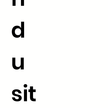
d
u
sit