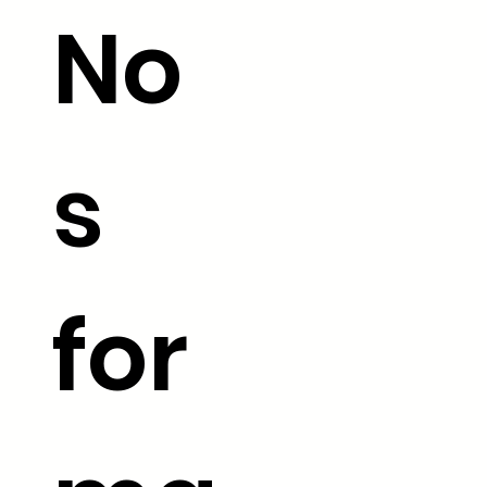
No
s
for