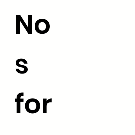
No
s
for