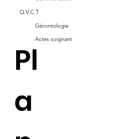
Q.V.C.T
Gérontologie
Actes soignant
Pl
a