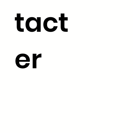
tact
er
06.33.78.74.53 /
03.80.44.96.29
contact@aktivago.fr
5 rue du Lieutenant
Sambain,
21380 MESSIGNY-ET-
VANTOUX