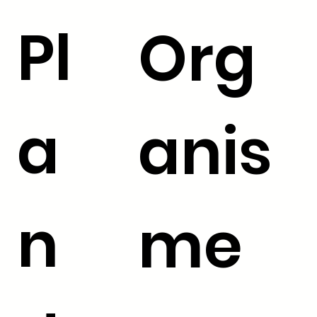
Pl
Org
a
anis
n
me