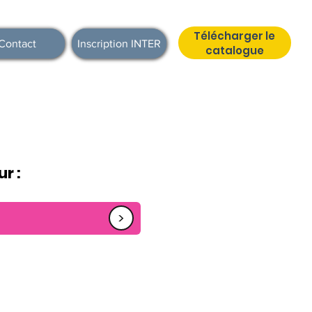
Télécharger le
Contact
Inscription INTER
catalogue
r :
<