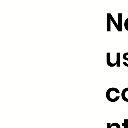
N
u
c