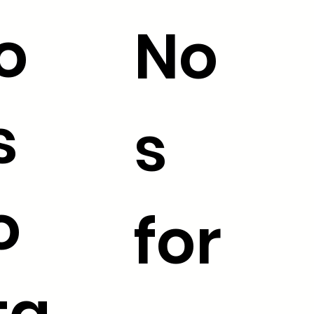
o
No
s
s
o
for