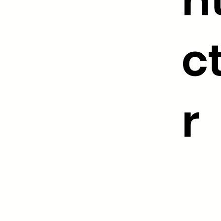
n
c
AktivAgo est enregistré auprès de la
DREETS BFC sous le numéro de
déclaration d’activité : 27 21 04288 21
r
06.33.78.74
contact@ak
5 rue du L