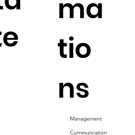
ta
ma
te
tio
ns
.53 /
03.80.44.96.29
tivago.fr
Management
ieutenant
Communcation