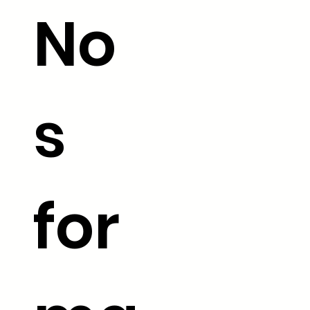
No
s
for