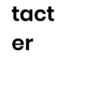
tact
er
06.33.78.74.53 /
03.80.44.96.29
contact@aktivago.fr
5 rue du Lieutenant
Sambain,
21380 MESSIGNY-ET-
VANTOUX