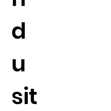
d
u
sit