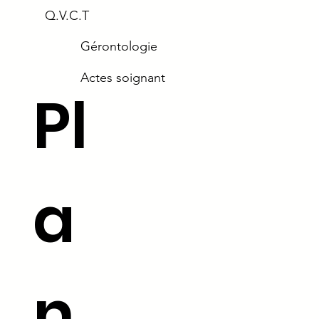
Q.V.C.T
Gérontologie
Actes soignant
Pl
a
n